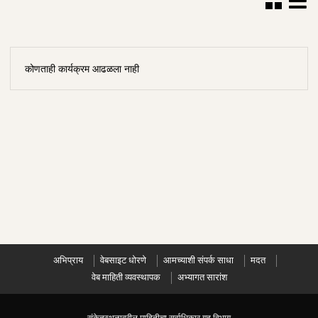
कोणताही कार्यक्रम आढळला नाही
अभिप्राय
वेबसाइट धोरणे
आमच्याशी संपर्क साधा
मदत
वेब माहिती व्यवस्थापक
अभ्यागत सारांश
संकेतस्थळावरील माहितीचा सर्वाधिकार गृह विभाग