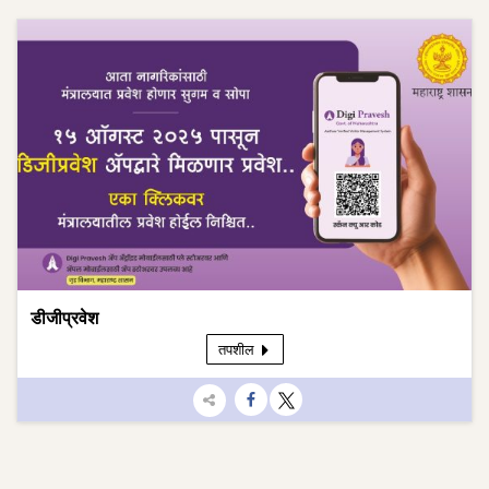
करा
डीजीप्रवेश
तपशील
सामायिक
करा